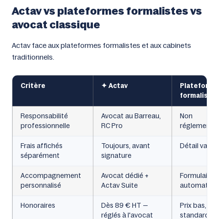
Actav vs plateformes formalistes vs
avocat classique
Actav face aux plateformes formalistes et aux cabinets
traditionnels.
Critère
✦ Actav
Plateforme
formaliste
Responsabilité
Avocat au Barreau,
Non
professionnelle
RC Pro
réglementé
Frais affichés
Toujours, avant
Détail variab
séparément
signature
Accompagnement
Avocat dédié +
Formulaire
personnalisé
Actav Suite
automatisé
Honoraires
Dès 89 € HT —
Prix bas, do
réglés à l'avocat
standardisé