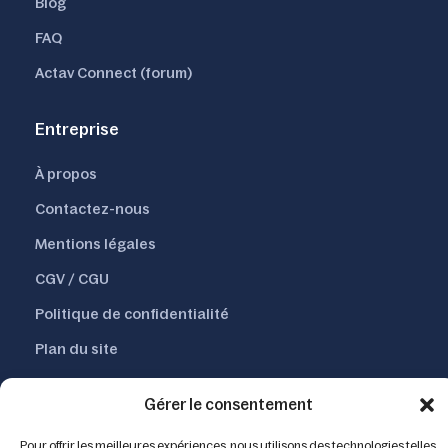
Blog
FAQ
Actav Connect (forum)
Entreprise
À propos
Contactez-nous
Mentions légales
CGV / CGU
Politique de confidentialité
Plan du site
Gérer le consentement
© 2026
Actav — Tous droits réservés |
Pour offrir les meilleures expériences, nous utilisons des technologies telles